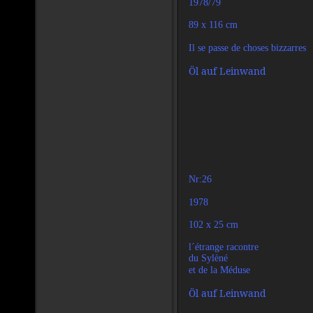
1978/79
89 x 116 cm
Il se passe de choses bizzarres
Öl auf Leinwand
Nr:26
1978
102 x 25 cm
l´étrange racontre
du Sylèné
et de la Méduse
Öl auf Leinwand