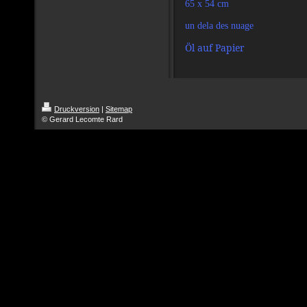
65 x 54 cm
un dela des nuage
Öl auf Papier
Druckversion
|
Sitemap
© Gerard Lecomte Rard