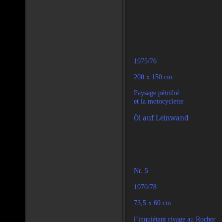
1975/76
200 x 150 cm
Paysage pétrifré
et la motocyclette
Öl auf Leinwand
Nr. 5
1970/78
73,5 x 60 cm
l´inquiétant rivage au Rocher