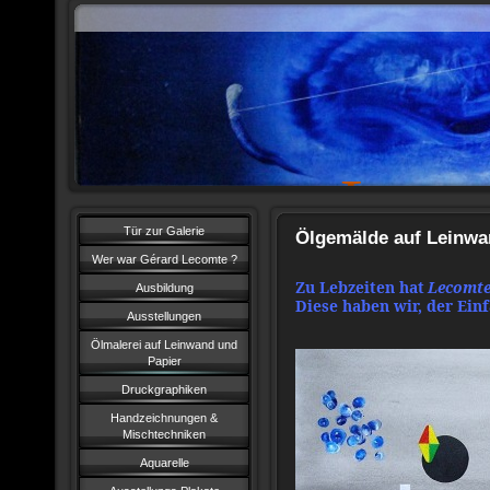
Leco
Tür zur Galerie
Ölgemälde auf Leinwa
Wer war Gérard Lecomte ?
Zu Lebzeiten hat
Lecomt
Ausbildung
Diese haben wir, der Ein
Ausstellungen
Ölmalerei auf Leinwand und
Papier
Druckgraphiken
Handzeichnungen &
Mischtechniken
Aquarelle